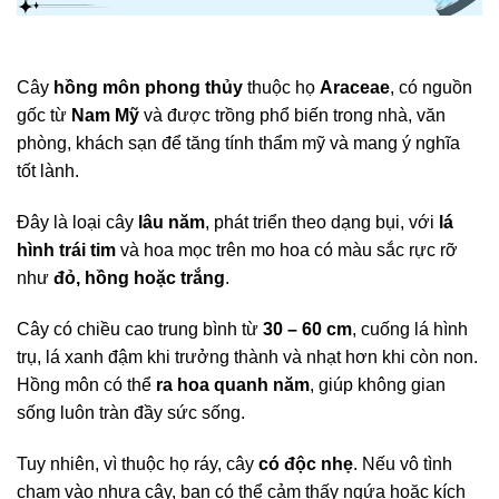
Cây
hồng môn phong thủy
thuộc họ
Araceae
, có nguồn
gốc từ
Nam Mỹ
và được trồng phổ biến trong nhà, văn
phòng, khách sạn để tăng tính thẩm mỹ và mang ý nghĩa
tốt lành.
Đây là loại cây
lâu năm
, phát triển theo dạng bụi, với
lá
hình trái tim
và hoa mọc trên mo hoa có màu sắc rực rỡ
như
đỏ, hồng hoặc trắng
.
Cây có chiều cao trung bình từ
30 – 60 cm
, cuống lá hình
trụ, lá xanh đậm khi trưởng thành và nhạt hơn khi còn non.
Hồng môn có thể
ra hoa quanh năm
, giúp không gian
sống luôn tràn đầy sức sống.
Tuy nhiên, vì thuộc họ ráy, cây
có độc nhẹ
. Nếu vô tình
chạm vào nhựa cây, bạn có thể cảm thấy ngứa hoặc kích