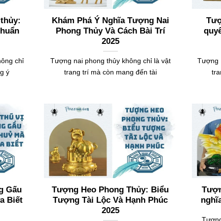
thủy:
Khám Phá Ý Nghĩa Tượng Nai
Tượ
chuẩn
Phong Thủy Và Cách Bài Trí
quyế
2025
ông chỉ
Tượng nai phong thủy không chỉ là vật
Tượng D
g ý
trang trí mà còn mang đến tài
tr
g Gấu
Tượng Heo Phong Thủy: Biểu
Tượn
a Biết
Tượng Tài Lộc Và Hạnh Phúc
nghĩ
2025
Tượng