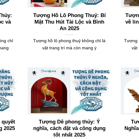
Thủy:
Tượng Hồ Lô Phong Thuỷ: Bí
Tượn
ộc và
Mật Thu Hút Tài Lộc và Bình
về li
An 2025
ông chỉ
Tượng hồ lô phong thuỷ không chỉ là
Tượng 
 mang
vật trang trí mà còn mang ý
vật
 quyết
Tượng Dê phong thủy: Ý
Tư
g 2025
nghĩa, cách đặt và công dụng
Nghĩa
tốt nhất 2025