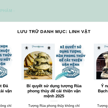
 PHẨM
LƯU TRỮ DANH MỤC:
LINH VẬT
t Đá
Bí quyết sử dụng tượng Rùa
Ý n
tài vận
phong thủy để cải thiện vận
Bạch
mệnh 2025
ông chỉ
Tượng Rùa phong thủy không chỉ
Tượng 