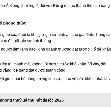
hóa Á Đông, thường đi đôi với
Rồng
để tạo thành thế cân bằng
ổ phong thủy:
iúp xua đuổi tà khí, giữ gìn sự bình an cho gia đình. Trong cá
vào để giữ gìn sự linh thiêng.
người làm lãnh đạo, kinh doanh thường đặt tượng Hổ để khẳ
.
iên trì, mạnh mẽ, không lùi bước trước khó khăn. Vì vậy, đặt
ng vàng, dễ dàng đạt được thành công.
 giúp loại bỏ năng lượng tiêu cực, bảo vệ sức khỏe, nhất là v
 phong thuỷ để thu hút tài lộc 2025