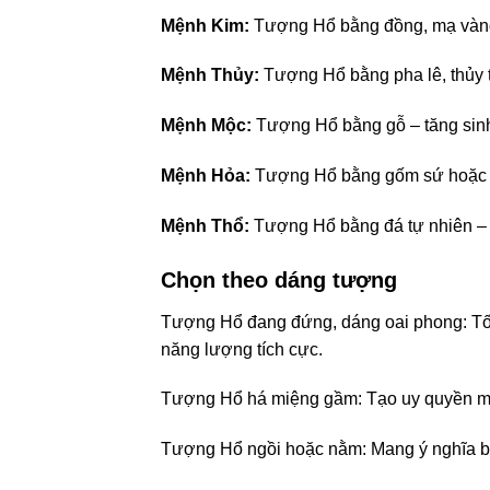
Mệnh Kim:
Tượng Hổ bằng đồng, mạ vàng –
Mệnh Thủy:
Tượng Hổ bằng pha lê, thủy 
Mệnh Mộc:
Tượng Hổ bằng gỗ – tăng sinh 
Mệnh Hỏa:
Tượng Hổ bằng gốm sứ hoặc đ
Mệnh Thổ:
Tượng Hổ bằng đá tự nhiên – g
Chọn theo dáng tượng
Tượng Hổ đang đứng, dáng oai phong: Tốt 
năng lượng tích cực.
Tượng Hổ há miệng gầm: Tạo uy quyền mạn
Tượng Hổ ngồi hoặc nằm: Mang ý nghĩa bình