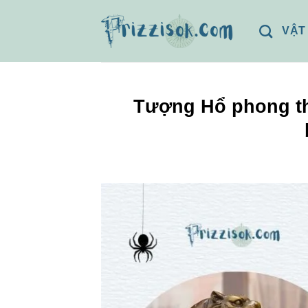
Bỏ
qua
VẬT
nội
dung
Tượng Hổ phong thủ