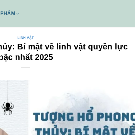
 PHẨM
LINH VẬT
y: Bí mật về linh vật quyền lực
bậc nhất 2025