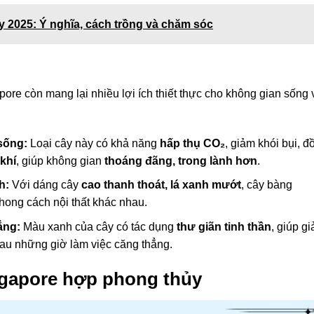
 2025: Ý nghĩa, cách trồng và chăm sóc
ore còn mang lại nhiều lợi ích thiết thực cho không gian sống 
 sống:
Loại cây này có khả năng
hấp thụ CO₂
, giảm khói bụi, đ
khí
, giúp không gian
thoáng đãng, trong lành hơn
.
nh:
Với dáng cây
cao thanh thoát, lá xanh mướt
, cây bàng
hong cách nội thất khác nhau.
hẳng:
Màu xanh của cây có tác dụng
thư giãn tinh thần
, giúp g
au những giờ làm việc căng thẳng.
ngapore hợp phong thủy