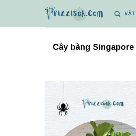
Bỏ
qua
VẬT
nội
dung
Cây bàng Singapore 