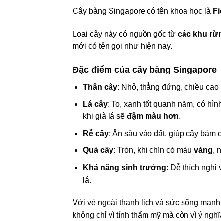
Cây bàng Singapore có tên khoa học là
Fi
Loại cây này có nguồn gốc từ
các khu rừn
mới có tên gọi như hiện nay.
Đặc điểm của cây bàng Singapore
Thân cây
: Nhỏ, thẳng đứng, chiều cao
Lá cây
: To, xanh tốt quanh năm, có hìn
khi già lá sẽ
đậm màu hơn
.
Rễ cây
: Ăn sâu vào đất, giúp cây bám 
Quả cây
: Tròn, khi chín có màu
vàng
, 
Khả năng sinh trưởng
: Dễ thích nghi
lá.
Với vẻ ngoài thanh lịch và sức sống mạn
không chỉ vì tính thẩm mỹ mà còn vì ý nghĩ