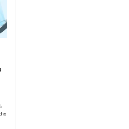
g
à
cho