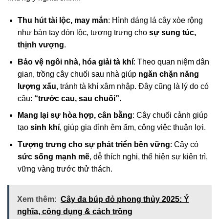
Thu hút tài lộc, may mắn
: Hình dáng lá cây xòe rộng
như bàn tay đón lộc, tượng trưng cho
sự sung túc,
thịnh vượng
.
Bảo vệ ngôi nhà, hóa giải tà khí
: Theo quan niệm dân
gian, trồng cây chuối sau nhà giúp
ngăn chặn năng
lượng xấu
, tránh tà khí xâm nhập. Đây cũng là lý do có
câu:
“trước cau, sau chuối”
.
Mang lại sự hòa hợp, cân bằng
: Cây chuối cảnh giúp
tạo
sinh khí
, giúp gia đình êm ấm, công việc thuận lợi.
Tượng trưng cho sự phát triển bền vững
: Cây có
sức sống mạnh mẽ
, dễ thích nghi, thể hiện sự kiên trì,
vững vàng trước thử thách.
Xem thêm:
Cây đa búp đỏ phong thủy 2025: Ý
nghĩa, công dụng & cách trồng