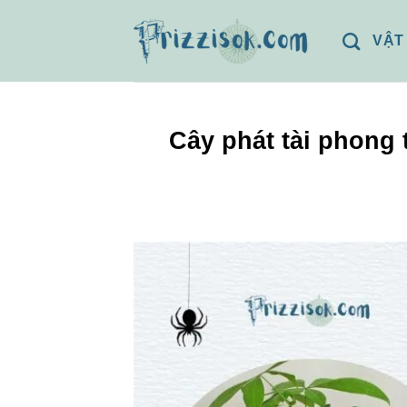
Bỏ
qua
VẬT
nội
dung
Cây phát tài phong 