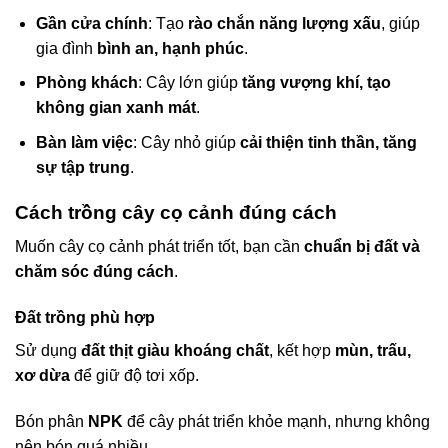
Gần cửa chính
: Tạo
rào chắn năng lượng xấu
, giúp
gia đình
bình an, hạnh phúc
.
Phòng khách
: Cây lớn giúp
tăng vượng khí, tạo
không gian xanh mát
.
Bàn làm việc
: Cây nhỏ giúp
cải thiện tinh thần, tăng
sự tập trung
.
Cách trồng cây cọ cảnh đúng cách
Muốn cây cọ cảnh phát triển tốt, bạn cần
chuẩn bị đất và
chăm sóc đúng cách
.
Đất trồng phù hợp
Sử dụng
đất thịt giàu khoáng chất
, kết hợp
mùn, trấu,
xơ dừa
để giữ độ tơi xốp.
Bón phân
NPK
để cây phát triển khỏe mạnh, nhưng không
nên bón quá nhiều.