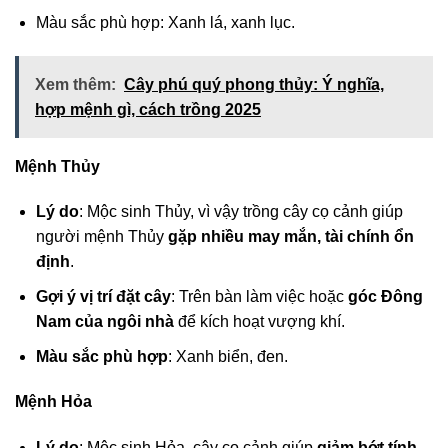
Màu sắc phù hợp: Xanh lá, xanh lục.
Xem thêm:
Cây phú quý phong thủy: Ý nghĩa,
hợp mệnh gì, cách trồng 2025
Mệnh Thủy
Lý do
: Mộc sinh Thủy, vì vậy trồng cây cọ cảnh giúp
người mệnh Thủy
gặp nhiều may mắn, tài chính ổn
định
.
Gợi ý vị trí đặt cây
: Trên bàn làm việc hoặc
góc Đông
Nam của ngôi nhà
để kích hoạt vượng khí.
Màu sắc phù hợp
: Xanh biển, đen.
Mệnh Hỏa
Lý do
: Mộc sinh Hỏa, cây cọ cảnh giúp
giảm bớt tính