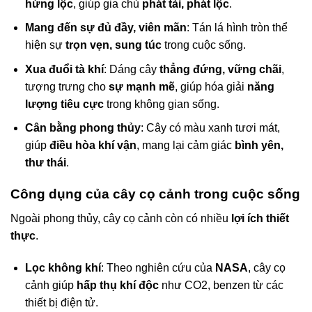
hứng lộc
, giúp gia chủ
phát tài, phát lộc
.
Mang đến sự đủ đầy, viên mãn
: Tán lá hình tròn thể
hiện sự
trọn vẹn, sung túc
trong cuộc sống.
Xua đuổi tà khí
: Dáng cây
thẳng đứng, vững chãi
,
tượng trưng cho
sự mạnh mẽ
, giúp hóa giải
năng
lượng tiêu cực
trong không gian sống.
Cân bằng phong thủy
: Cây có màu xanh tươi mát,
giúp
điều hòa khí vận
, mang lại cảm giác
bình yên,
thư thái
.
Công dụng của cây cọ cảnh trong cuộc sống
Ngoài phong thủy, cây cọ cảnh còn có nhiều
lợi ích thiết
thực
.
Lọc không khí
: Theo nghiên cứu của
NASA
, cây cọ
cảnh giúp
hấp thụ khí độc
như CO2, benzen từ các
thiết bị điện tử.