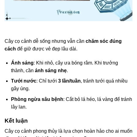
Cây cọ cảnh dễ sống nhưng vẫn cần
chăm sóc đúng
cách
để giữ được vẻ đẹp lâu dài.
Ánh sáng
: Khi nhỏ, cây ưa bóng râm. Khi trưởng
thành, cần
ánh sáng nhẹ
.
Tưới nước
: Chỉ tưới
3 lần/tuần
, tránh tưới quá nhiều
gây úng.
Phòng ngừa sâu bệnh
: Cắt bỏ lá héo, lá vàng để tránh
lây lan.
Kết luận
Cây cọ cảnh phong thủy là lựa chọn hoàn hảo cho ai muốn