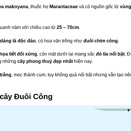
ea makoyana
, thuộc họ
Marantaceae
và có nguồn gốc từ
vùn
 quanh năm với chiều cao từ
25 – 70cm
.
 dáng lá độc đáo
, có hoa văn trông như
đuôi chim công
.
họa tiết đối xứng
, còn mặt dưới lại mang sắc
đỏ tía nổi bật
. 
ong những
cây phong thuỷ đẹp nhất
hiện nay.
trắng
, mọc thành cụm, tuy không quá nổi bật nhưng vẫn tạo nê
 cây Đuôi Công