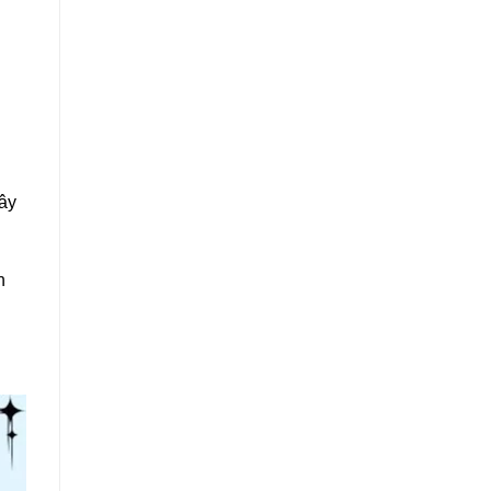
g
Đây
n