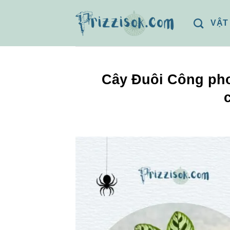
Bỏ
qua
VẬT
nội
dung
Cây Đuôi Công pho