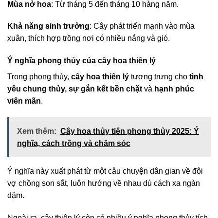
Mùa nở hoa
: Từ tháng 5 đến tháng 10 hàng năm.
Khả năng sinh trưởng
: Cây phát triển mạnh vào mùa
xuân, thích hợp trồng nơi có nhiều nắng và gió.
Ý nghĩa phong thủy của cây hoa thiên lý
Trong phong thủy,
cây hoa thiên lý
tượng trưng cho
tình
yêu chung thủy, sự gắn kết bền chặt
và
hạnh phúc
viên mãn
.
Xem thêm:
Cây hoa thủy tiên phong thủy 2025: Ý
nghĩa, cách trồng và chăm sóc
Ý nghĩa này xuất phát từ một câu chuyện dân gian về đôi
vợ chồng son sắt, luôn hướng về nhau dù cách xa ngàn
dặm.
Ngoài ra, cây thiên lý còn có nhiều ý nghĩa phong thủy tích