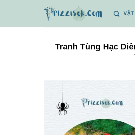
Bỏ
qua
VẬT
nội
dung
Tranh Tùng Hạc Diê