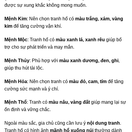
được sự xung khắc không mong muốn.
Mệnh Kim
: Nên chọn tranh hổ có
màu trắng, xám, vàng
kim
để tăng cường vận khí.
Mệnh Mộc
: Tranh hổ có
màu xanh lá, xanh rêu
giúp bổ
trợ cho sự phát triển và may mắn.
Mệnh Thủy
: Phù hợp với
màu xanh dương, đen, ghi
,
giúp thu hút tài lộc.
Mệnh Hỏa
: Nên chọn tranh có
màu đỏ, cam, tím
để tăng
cường sức mạnh và ý chí.
Mệnh Thổ
: Tranh có
màu nâu, vàng đất
giúp mang lại sự
ổn định và vững chắc.
Ngoài màu sắc, gia chủ cũng cần lưu ý
nội dung tranh
.
Tranh hổ có hình ảnh
mãnh hổ xuống núi
thường dành