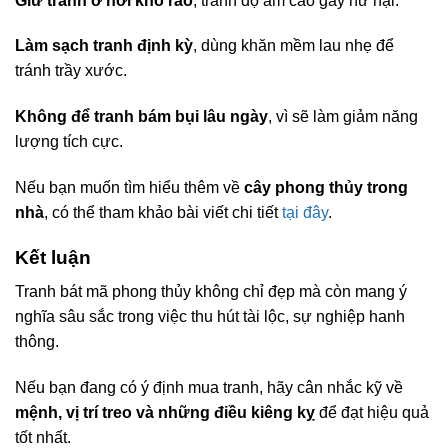
Giữ tranh ở nơi khô ráo
, tránh độ ẩm cao gây hư hại.
Làm sạch tranh định kỳ
, dùng khăn mềm lau nhẹ để
tránh trầy xước.
Không để tranh bám bụi lâu ngày
, vì sẽ làm giảm năng
lượng tích cực.
Nếu bạn muốn tìm hiểu thêm về
cây phong thủy trong
nhà
, có thể tham khảo bài viết chi tiết
tại đây
.
Kết luận
Tranh bát mã phong thủy không chỉ đẹp mà còn mang ý
nghĩa sâu sắc trong việc thu hút tài lộc, sự nghiệp hanh
thông.
Nếu bạn đang có ý định mua tranh, hãy cân nhắc kỹ về
mệnh, vị trí treo và những điều kiêng kỵ
để đạt hiệu quả
tốt nhất.