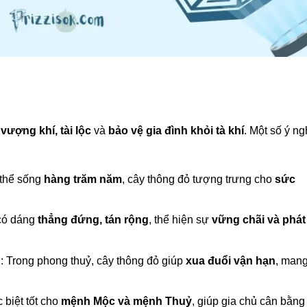
n
vượng khí, tài lộc
và
bảo vệ gia đình khỏi tà khí
. Một số ý ng
ó thể sống
hàng trăm năm
, cây thông đỏ tượng trưng cho
sức
có dáng
thẳng đứng, tán rộng
, thể hiện sự
vững chãi và phát
u
: Trong phong thuỷ, cây thông đỏ giúp
xua đuổi vận hạn
, mang
c biệt tốt cho
mệnh Mộc và mệnh Thuỷ
, giúp gia chủ cân bằng