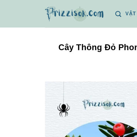
Bỏ
qua
VẬT
nội
dung
Cây Thông Đỏ Phon