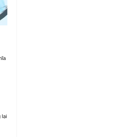
hĩa
 lại