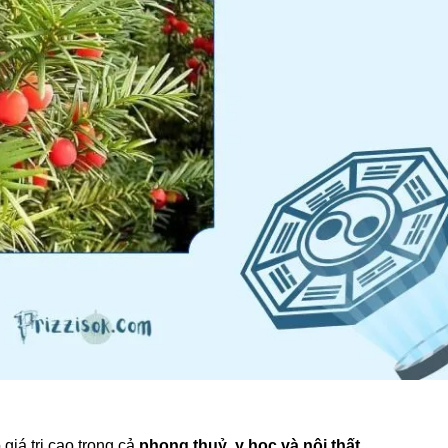
 giá trị cao trong cả
phong thuỷ, y học và nội thất
.