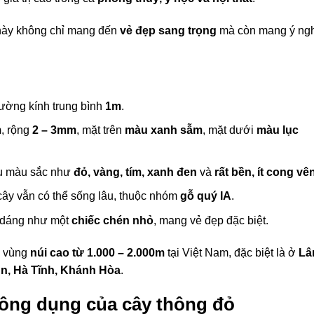
 này không chỉ mang đến
vẻ đẹp sang trọng
mà còn mang ý ng
đường kính trung bình
1m
.
m
, rộng
2 – 3mm
, mặt trên
màu xanh sẫm
, mặt dưới
màu lục
ều màu sắc như
đỏ, vàng, tím, xanh đen
và
rất bền, ít cong vê
 cây vẫn có thể sống lâu, thuộc nhóm
gỗ quý IA
.
h dáng như một
chiếc chén nhỏ
, mang vẻ đẹp đặc biệt.
c vùng
núi cao từ 1.000 – 2.000m
tại Việt Nam, đặc biệt là ở
Lâ
An, Hà Tĩnh, Khánh Hòa
.
công dụng của cây thông đỏ