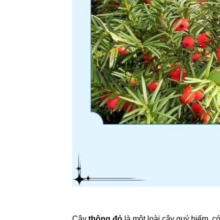
Cây
thông đỏ
là một loài cây quý hiếm, có