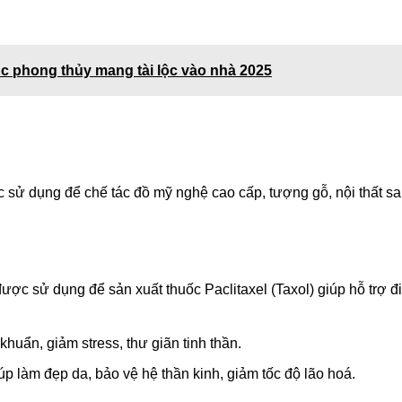
c phong thủy mang tài lộc vào nhà 2025
c sử dụng để chế tác đồ mỹ nghệ cao cấp, tượng gỗ, nội thất s
được sử dụng để sản xuất thuốc Paclitaxel (Taxol) giúp hỗ trợ đ
huẩn, giảm stress, thư giãn tinh thần.
p làm đẹp da, bảo vệ hệ thần kinh, giảm tốc độ lão hoá.