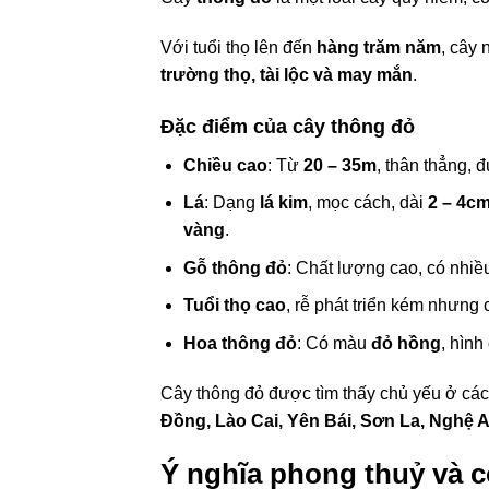
Với tuổi thọ lên đến
hàng trăm năm
, cây
trường thọ, tài lộc và may mắn
.
Đặc điểm của cây thông đỏ
Chiều cao
: Từ
20 – 35m
, thân thẳng, 
Lá
: Dạng
lá kim
, mọc cách, dài
2 – 4c
vàng
.
Gỗ thông đỏ
: Chất lượng cao, có nhi
Tuổi thọ cao
, rễ phát triển kém nhưng
Hoa thông đỏ
: Có màu
đỏ hồng
, hìn
Cây thông đỏ được tìm thấy chủ yếu ở cá
Đồng, Lào Cai, Yên Bái, Sơn La, Nghệ 
Ý nghĩa phong thuỷ và 