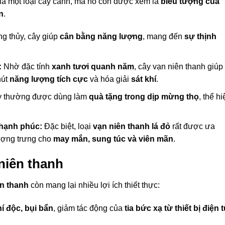
là một loại cây cảnh, mà nó còn được xem là
biểu tượng của
n
.
g thủy, cây giúp
cân bằng năng lượng
, mang đến
sự thịnh
:
Nhờ đặc tính
xanh tươi quanh năm
, cây vạn niên thanh giúp
hút
năng lượng tích cực
và hóa giải
sát khí
.
 thường được dùng làm
quà tặng trong dịp mừng thọ
, thể hi
 hạnh phúc:
Đặc biệt, loại
vạn niên thanh lá đỏ
rất được ưa
ượng trưng cho
may mắn, sung túc và viên mãn
.
niên thanh
ên thanh
còn mang lại nhiều lợi ích thiết thực:
í độc, bụi bẩn
, giảm tác động của
tia bức xạ từ thiết bị điện 