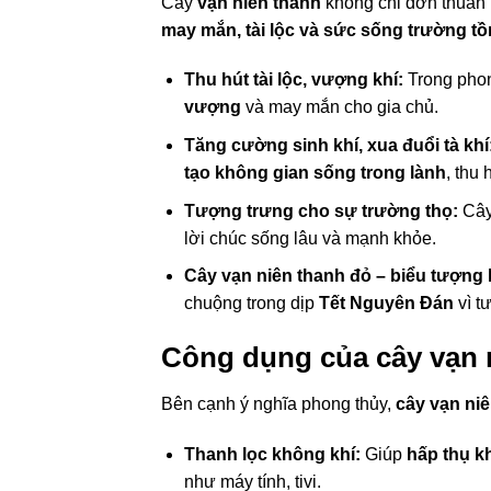
Cây
vạn niên thanh
không chỉ đơn thuần 
may mắn, tài lộc và sức sống trường tồ
Thu hút tài lộc, vượng khí:
Trong phon
vượng
và may mắn cho gia chủ.
Tăng cường sinh khí, xua đuổi tà khí
tạo không gian sống trong lành
, thu 
Tượng trưng cho sự trường thọ:
Cây
lời chúc sống lâu và mạnh khỏe.
Cây vạn niên thanh đỏ – biểu tượng
chuộng trong dịp
Tết Nguyên Đán
vì t
Công dụng của cây vạn 
Bên cạnh ý nghĩa phong thủy,
cây vạn ni
Thanh lọc không khí:
Giúp
hấp thụ kh
như máy tính, tivi.