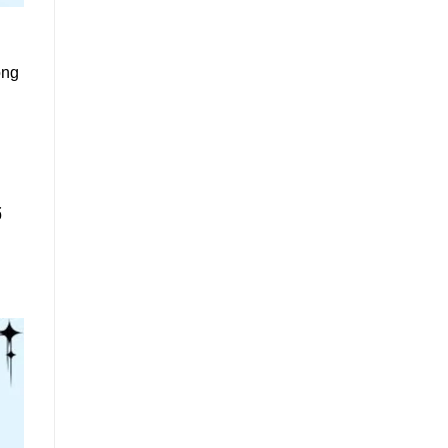
ông
ổ