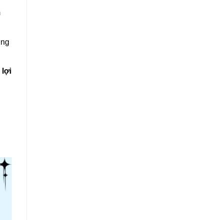
m
ung
 lợi