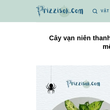
Bỏ
qua
VẬT
nội
dung
Cây vạn niên than
mệ