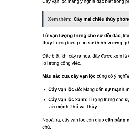
Cây vạn lộc mang ý nghĩa đặc biệt trong 
Xem thêm:
Cây mai chiếu thủy phong
Từ vạn tượng trưng cho sự dồi dào
, tr
thủy
tượng trưng cho
sự thịnh vượng, p
Đặc biệt, khi cây ra hoa, đây được xem là
lợi trong công việc.
Màu sắc của cây vạn lộc
cũng có ý nghĩa
Cây vạn lộc đỏ
: Mang đến
sự mạnh mẽ
Cây vạn lộc xanh
: Tượng trưng cho
s
với
mệnh Thổ và Thủy
.
Ngoài ra, cây vạn lộc còn giúp
cân bằng 
chủ.