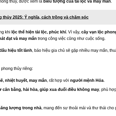
phong thủy, được xem là
biểu tượng của tài lộc và may mắn
.
 thủy 2025: Ý nghĩa, cách trồng và chăm sóc
ong khi
lộc thể hiện tài lộc, phúc khí
. Vì vậy,
cây vạn lộc phon
hát đạt và may mắn
trong công việc cũng như cuộc sống.
dấu hiệu tốt lành
, báo hiệu gia chủ sẽ gặp nhiều may mắn, th
 phong thủy riêng:
, nhiệt huyết, may mắn
, rất hợp với
người mệnh Hỏa
.
ự cân bằng, hài hòa, giúp xua đuổi điều không may
, phù hợ
năng lượng trong nhà
, mang đến sự thoải mái và thư thái cho 