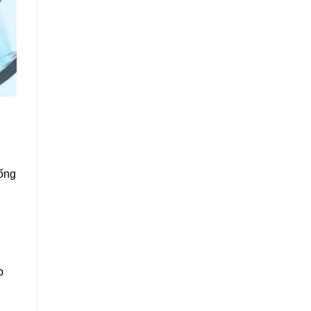
ống
p