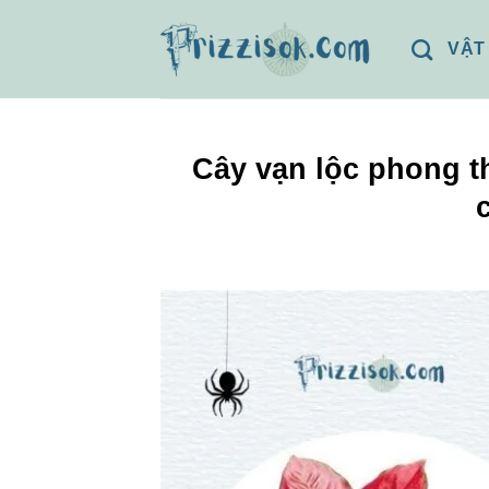
Bỏ
qua
VẬT
nội
dung
Cây vạn lộc phong t