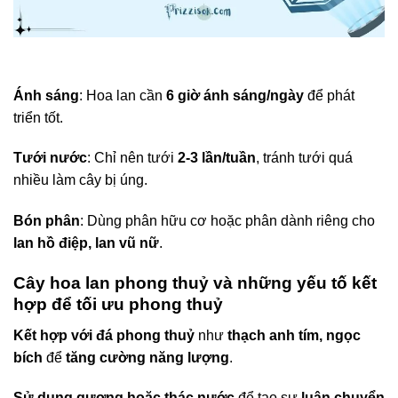
Ánh sáng
: Hoa lan cần
6 giờ ánh sáng/ngày
để phát
triển tốt.
Tưới nước
: Chỉ nên tưới
2-3 lần/tuần
, tránh tưới quá
nhiều làm cây bị úng.
Bón phân
: Dùng phân hữu cơ hoặc phân dành riêng cho
lan hồ điệp, lan vũ nữ
.
Cây hoa lan phong thuỷ và những yếu tố kết
hợp để tối ưu phong thuỷ
Kết hợp với đá phong thuỷ
như
thạch anh tím, ngọc
bích
để
tăng cường năng lượng
.
Sử dụng gương hoặc thác nước
để tạo sự
luân chuyển