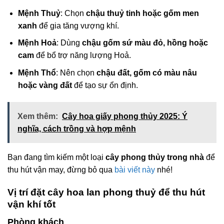
Mệnh Thuỷ
: Chọn
chậu thuỷ tinh hoặc gốm men
xanh
để gia tăng vượng khí.
Mệnh Hoả
: Dùng
chậu gốm sứ màu đỏ, hồng hoặc
cam
để bổ trợ năng lượng Hoả.
Mệnh Thổ
: Nên chọn
chậu đất, gốm có màu nâu
hoặc vàng đất
để tạo sự ổn định.
Xem thêm:
Cây hoa giấy phong thủy 2025: Ý
nghĩa, cách trồng và hợp mệnh
Bạn đang tìm kiếm một loại
cây phong thủy trong nhà
để
thu hút vận may, đừng bỏ qua
bài viết này
nhé!
Vị trí đặt cây hoa lan phong thuỷ để thu hút
vận khí tốt
Phòng khách